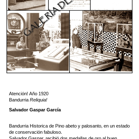
Atención!
Añ
o
1920
Band
urria
Reliquia!
Salvador Gaspar García
Bandurria Historica de Pino abeto y palosanto, en un estado
de conservación fabuloso.
Salvador Gaspar, recibió dos medallas de oro al buen